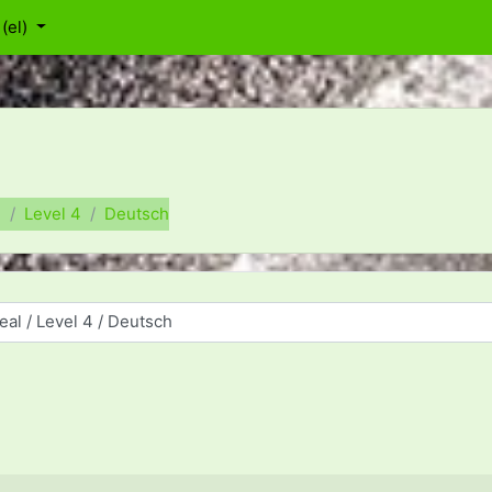
(el)‎
l
Level 4
Deutsch
αθημάτων