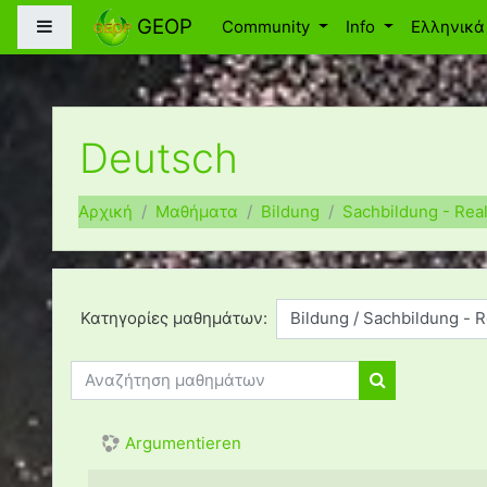
Μετάβαση στο κεντρικό περιεχόμενο
GEOP
Πλευρικός πίνακας
Community
Info
Ελληνικά ‎
Deutsch
Αρχική
Μαθήματα
Bildung
Sachbildung - Rea
Κατηγορίες μαθημάτων:
Αναζήτηση μαθημάτων
Αναζήτηση μ
Argumentieren