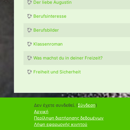
Der liebe Augustin
Berufsinteresse
Berufsbilder
Klassenroman
Was machst du in deiner Freizeit?
Freiheit und Sicherheit
Δεν έχετε συνδεθεί. (
Σύνδεση
)
Αρχική
Περίληψη διατήρησης δεδομένων
Λήψη εφαρμογής κινητού