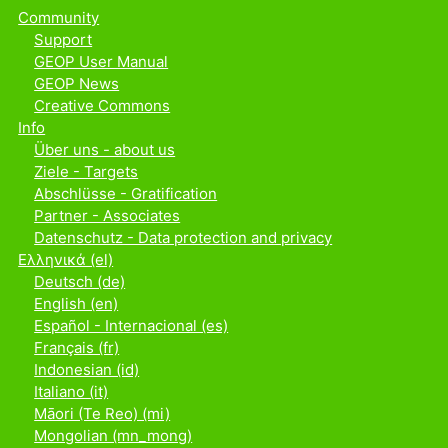
Community
Support
GEOP User Manual
GEOP News
Creative Commons
Info
Über uns - about us
Ziele - Targets
Abschlüsse - Gratification
Partner - Associates
Datenschutz - Data protection and privacy
Ελληνικά ‎(el)‎
Deutsch ‎(de)‎
English ‎(en)‎
Español - Internacional ‎(es)‎
Français ‎(fr)‎
Indonesian ‎(id)‎
Italiano ‎(it)‎
Māori (Te Reo) ‎(mi)‎
Mongolian ‎(mn_mong)‎