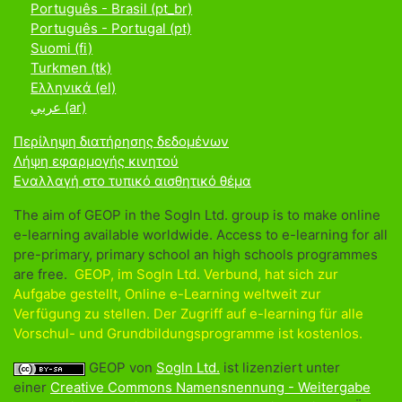
Português - Brasil ‎(pt_br)‎
Português - Portugal ‎(pt)‎
Suomi ‎(fi)‎
Turkmen ‎(tk)‎
Ελληνικά ‎(el)‎
عربي ‎(ar)‎
Περίληψη διατήρησης δεδομένων
Λήψη εφαρμογής κινητού
Εναλλαγή στο τυπικό αισθητικό θέμα
The aim of GEOP in the Sogln Ltd. group is to make online
e-learning available worldwide. Access to e-learning for all
pre-primary, primary school an high schools programmes
are free.
GEOP, im Sogln Ltd. Verbund, hat sich zur
Aufgabe gestellt, Online e-Learning weltweit zur
Verfügung zu stellen. Der Zugriff auf e-learning für alle
Vorschul- und Grundbildungsprogramme ist kostenlos.
GEOP von
Sogln Ltd.
ist lizenziert unter
einer
Creative Commons Namensnennung - Weitergabe