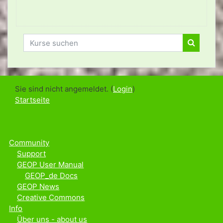
Kurse suchen
Kurse su
Sie sind nicht angemeldet. (
Login
)
Startseite
Community
Support
GEOP User Manual
GEOP_de Docs
GEOP News
Creative Commons
Info
Über uns - about us