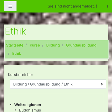
Zum Hauptinhalt
Website-Übersicht
Sie sind nicht angemeldet. (
Login
)
Ethik
Startseite
Kurse
Bildung
Grundausbildung
Ethik
Kursbereiche:
Weltreligionen
Buddhismus