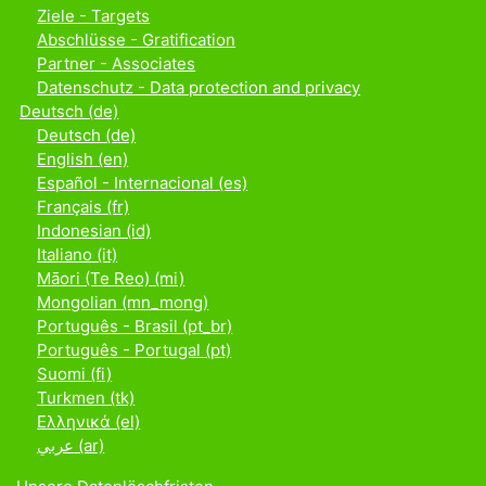
Ziele - Targets
Abschlüsse - Gratification
Partner - Associates
Datenschutz - Data protection and privacy
Deutsch ‎(de)‎
Deutsch ‎(de)‎
English ‎(en)‎
Español - Internacional ‎(es)‎
Français ‎(fr)‎
Indonesian ‎(id)‎
Italiano ‎(it)‎
Māori (Te Reo) ‎(mi)‎
Mongolian ‎(mn_mong)‎
Português - Brasil ‎(pt_br)‎
Português - Portugal ‎(pt)‎
Suomi ‎(fi)‎
Turkmen ‎(tk)‎
Ελληνικά ‎(el)‎
عربي ‎(ar)‎