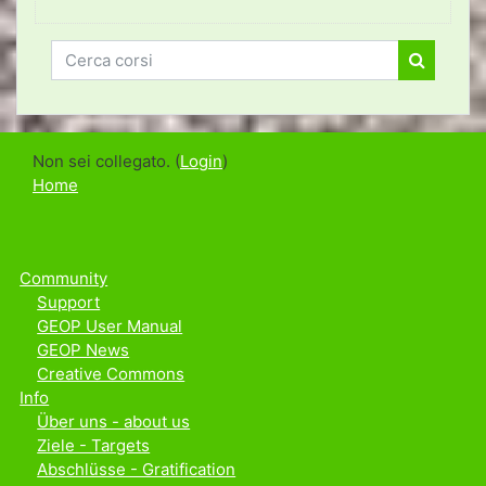
Cerca corsi
Cerca co
Non sei collegato. (
Login
)
Home
Community
Support
GEOP User Manual
GEOP News
Creative Commons
Info
Über uns - about us
Ziele - Targets
Abschlüsse - Gratification