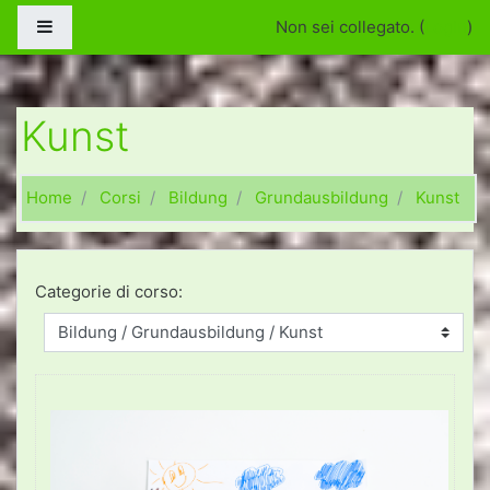
Vai al contenuto principale
Pannello laterale
Non sei collegato. (
Login
)
Kunst
Home
Corsi
Bildung
Grundausbildung
Kunst
Categorie di corso: