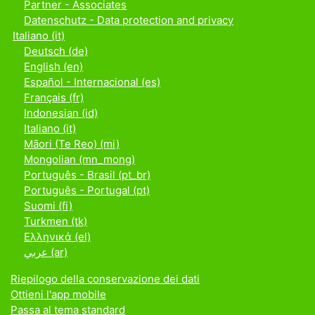
Partner - Associates
Datenschutz - Data protection and privacy
Italiano ‎(it)‎
Deutsch ‎(de)‎
English ‎(en)‎
Español - Internacional ‎(es)‎
Français ‎(fr)‎
Indonesian ‎(id)‎
Italiano ‎(it)‎
Māori (Te Reo) ‎(mi)‎
Mongolian ‎(mn_mong)‎
Português - Brasil ‎(pt_br)‎
Português - Portugal ‎(pt)‎
Suomi ‎(fi)‎
Turkmen ‎(tk)‎
Ελληνικά ‎(el)‎
عربي ‎(ar)‎
Riepilogo della conservazione dei dati
Ottieni l'app mobile
Passa al tema standard