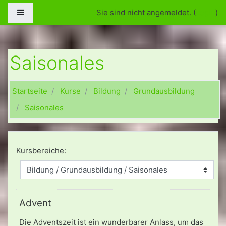
Zum Hauptinhalt
Website-Übersicht
Sie sind nicht angemeldet. (
Login
)
Saisonales
Startseite
Kurse
Bildung
Grundausbildung
Saisonales
Kursbereiche:
Advent
Die Adventszeit ist ein wunderbarer Anlass, um das