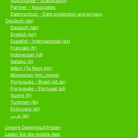
Abschlüsse - Gratification
Partner - Associates
Datenschutz - Data protection and privacy
Deutsch ‎(de)‎
Deutsch ‎(de)‎
English ‎(en)‎
Español - Internacional ‎(es)‎
Français ‎(fr)‎
Indonesian ‎(id)‎
Italiano ‎(it)‎
Māori (Te Reo) ‎(mi)‎
Mongolian ‎(mn_mong)‎
Português - Brasil ‎(pt_br)‎
Português - Portugal ‎(pt)‎
Suomi ‎(fi)‎
Turkmen ‎(tk)‎
Ελληνικά ‎(el)‎
عربي ‎(ar)‎
Unsere Datenlöschfristen
Laden Sie die mobile App