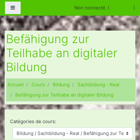
Passer au contenu principal
Panneau latéral
Non connecté. (
Connexion
)
Befähigung zur
Teilhabe an digitaler
Bildung
Accueil
Cours
Bildung
Sachbildung - Real
Befähigung zur Teilhabe an digitaler Bildung
Catégories de cours: