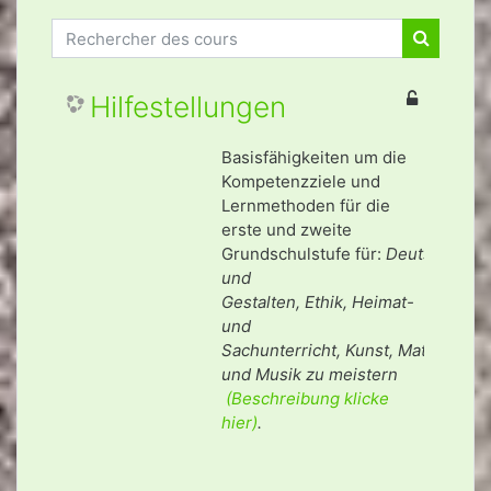
Rechercher des cours
Recherch
Hilfestellungen
Basisfähigkeiten um die
Kompetenzziele und
Lernmethoden für die
erste und zweite
Grundschulstufe für:
Deutsch,
Wer
und
Gestalten,
Ethik,
Heimat-
und
Sachunterricht,
Kunst,
Mathematik
und
Musik zu meistern
(Beschreibung klicke
hier)
.