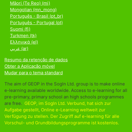
Māori (Te Reo) ‎(mi)‎
Mongolian ‎(mn_mong)‎
Português - Brasil ‎(pt_br)‎
Português - Portugal ‎(pt)‎
Suomi ‎(fi)‎
Turkmen ‎(tk)‎
Ελληνικά ‎(el)‎
عربي ‎(ar)‎
Resumo da retenção de dados
Obter a Aplicação móvel
Mudar para o tema standard
The aim of GEOP in the Sogln Ltd. group is to make online
e-learning available worldwide. Access to e-learning for all
pre-primary, primary school an high schools programmes
are free.
GEOP, im Sogln Ltd. Verbund, hat sich zur
Aufgabe gestellt, Online e-Learning weltweit zur
Verfügung zu stellen. Der Zugriff auf e-learning für alle
Vorschul- und Grundbildungsprogramme ist kostenlos.