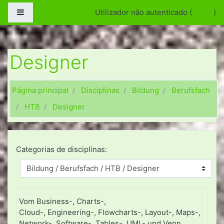
Ir para o conteúdo principal
Painel lateral
Utilizador não autenticado (
Entrar
)
Designer
Página principal
Disciplinas
Bildung
Berufsfach
HTB
Designer
Categorias de disciplinas:
Vom Business-, Charts-,
Cloud-, Engineering-, Flowcharts-, Layout-, Maps-,
Network-, Software-, Tables-, UML- und Venn