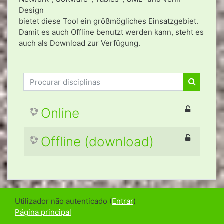
Design
bietet diese Tool ein größmögliches Einsatzgebiet.
Damit es auch Offline benutzt werden kann, steht es
auch als Download zur Verfügung.
Procurar disciplinas
Procurar 
Online
Offline (download)
Utilizador não autenticado (
Entrar
)
Página principal