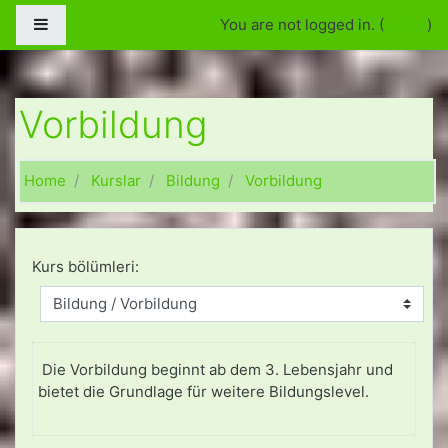
Skip to main content
Side panel
You are not logged in. (
Log in
)
Vorbildung
Home
Kurslar
Bildung
Vorbildung
Kurs bölümleri:
Die Vorbildung beginnt ab dem 3. Lebensjahr und
bietet die Grundlage für weitere Bildungslevel.