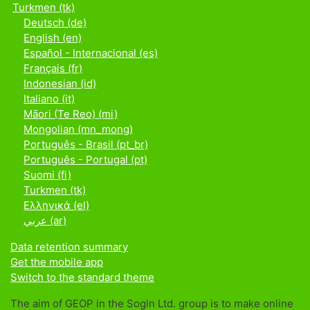
Turkmen ‎(tk)‎
Deutsch ‎(de)‎
English ‎(en)‎
Español - Internacional ‎(es)‎
Français ‎(fr)‎
Indonesian ‎(id)‎
Italiano ‎(it)‎
Māori (Te Reo) ‎(mi)‎
Mongolian ‎(mn_mong)‎
Português - Brasil ‎(pt_br)‎
Português - Portugal ‎(pt)‎
Suomi ‎(fi)‎
Turkmen ‎(tk)‎
Ελληνικά ‎(el)‎
عربي ‎(ar)‎
Data retention summary
Get the mobile app
Switch to the standard theme
The aim of GEOP in the Sogln Ltd. group is to make online