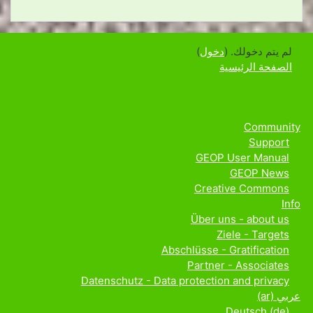
لم يتم دخولك. (
دخول
)
الصفحة الرئيسية
Community
Support
GEOP User Manual
GEOP News
Creative Commons
Info
Über uns - about us
Ziele - Targets
Abschlüsse - Gratification
Partner - Associates
Datenschutz - Data protection and privacy
عربي ‎(ar)‎
Deutsch ‎(de)‎