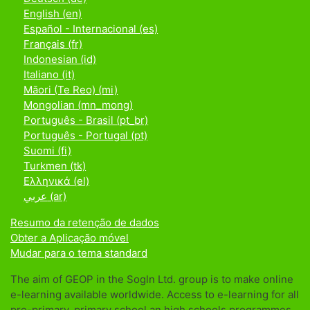
English ‎(en)‎
Español - Internacional ‎(es)‎
Français ‎(fr)‎
Indonesian ‎(id)‎
Italiano ‎(it)‎
Māori (Te Reo) ‎(mi)‎
Mongolian ‎(mn_mong)‎
Português - Brasil ‎(pt_br)‎
Português - Portugal ‎(pt)‎
Suomi ‎(fi)‎
Turkmen ‎(tk)‎
Ελληνικά ‎(el)‎
عربي ‎(ar)‎
Resumo da retenção de dados
Obter a Aplicação móvel
Mudar para o tema standard
The aim of GEOP in the Sogln Ltd. group is to make online
e-learning available worldwide. Access to e-learning for all
pre-primary, primary school an high schools programmes