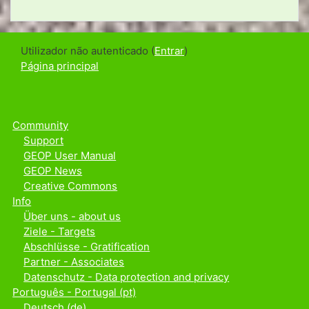
Utilizador não autenticado (
Entrar
)
Página principal
Community
Support
GEOP User Manual
GEOP News
Creative Commons
Info
Über uns - about us
Ziele - Targets
Abschlüsse - Gratification
Partner - Associates
Datenschutz - Data protection and privacy
Português - Portugal ‎(pt)‎
Deutsch ‎(de)‎