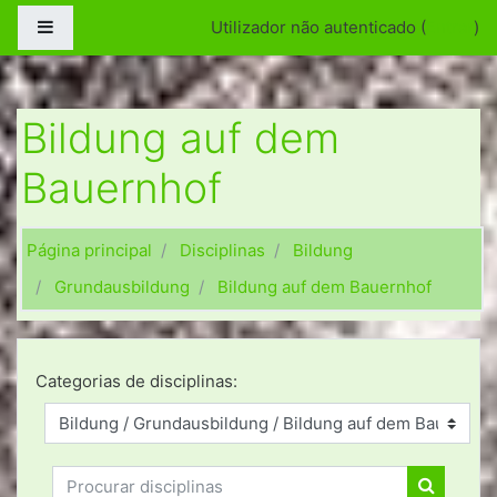
Ir para o conteúdo principal
Painel lateral
Utilizador não autenticado (
Entrar
)
Bildung auf dem
Bauernhof
Página principal
Disciplinas
Bildung
Grundausbildung
Bildung auf dem Bauernhof
Categorias de disciplinas:
Procurar disciplinas