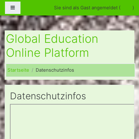
Zum Hauptinhalt
Website-Übersicht
Sie sind als Gast angemeldet (
Login
)
Global Education
Online Platform
Startseite
Datenschutzinfos
Datenschutzinfos