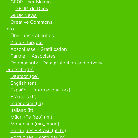
GEOP User Manual
GEOP_de Docs
GEOP News
Creative Commons
Info
Über uns - about us
Ziele - Targets
Abschlüsse - Gratification
Partner - Associates
Datenschutz - Data protection and privacy
Deutsch ‎(de)‎
Deutsch ‎(de)‎
English ‎(en)‎
Español - Internacional ‎(es)‎
Français ‎(fr)‎
Indonesian ‎(id)‎
Italiano ‎(it)‎
Māori (Te Reo) ‎(mi)‎
Mongolian ‎(mn_mong)‎
Português - Brasil ‎(pt_br)‎
Português - Portugal ‎(pt)‎