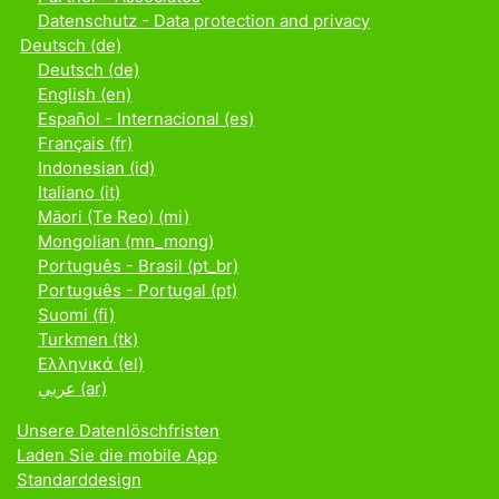
Datenschutz - Data protection and privacy
Deutsch ‎(de)‎
Deutsch ‎(de)‎
English ‎(en)‎
Español - Internacional ‎(es)‎
Français ‎(fr)‎
Indonesian ‎(id)‎
Italiano ‎(it)‎
Māori (Te Reo) ‎(mi)‎
Mongolian ‎(mn_mong)‎
Português - Brasil ‎(pt_br)‎
Português - Portugal ‎(pt)‎
Suomi ‎(fi)‎
Turkmen ‎(tk)‎
Ελληνικά ‎(el)‎
عربي ‎(ar)‎
Unsere Datenlöschfristen
Laden Sie die mobile App
Standarddesign