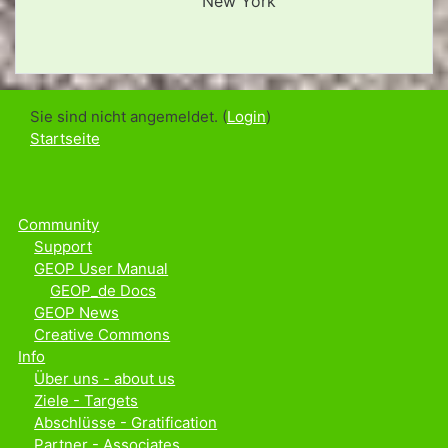
New York
Sie sind nicht angemeldet. (
Login
)
Startseite
Community
Support
GEOP User Manual
GEOP_de Docs
GEOP News
Creative Commons
Info
Über uns - about us
Ziele - Targets
Abschlüsse - Gratification
Partner - Associates