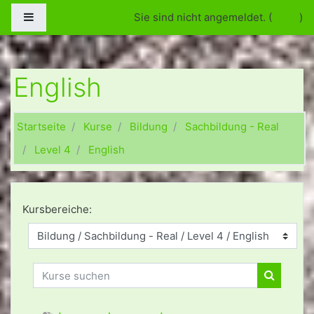
Zum Hauptinhalt
Website-Übersicht
Sie sind nicht angemeldet. (
Login
)
English
Startseite
Kurse
Bildung
Sachbildung - Real
Level 4
English
Kursbereiche:
Kurse suchen
Kurse su