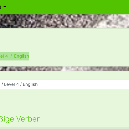
)‎
el 4
English
äßige Verben