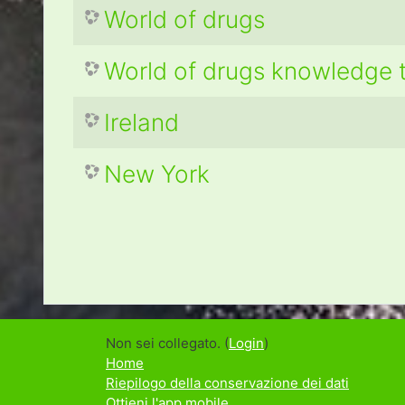
World of drugs
World of drugs knowledge 
Ireland
New York
Non sei collegato. (
Login
)
Home
Riepilogo della conservazione dei dati
Ottieni l'app mobile