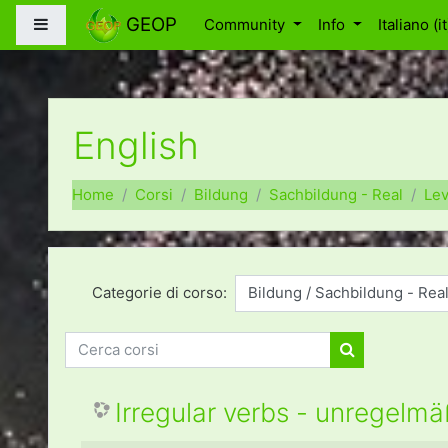
Vai al contenuto principale
GEOP
Pannello laterale
Community
Info
Italiano ‎(it
English
Home
Corsi
Bildung
Sachbildung - Real
Lev
Categorie di corso:
Cerca corsi
Cerca corsi
Irregular verbs - unregelm