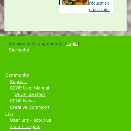
l'éducation
préscolaire
.
Sie sind nicht angemeldet. (
Login
)
Startseite
Community
Support
GEOP User Manual
GEOP_de Docs
GEOP News
Creative Commons
Info
Über uns - about us
Ziele - Targets