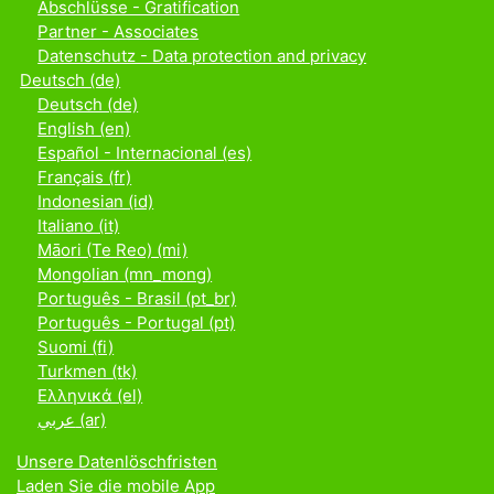
Abschlüsse - Gratification
Partner - Associates
Datenschutz - Data protection and privacy
Deutsch ‎(de)‎
Deutsch ‎(de)‎
English ‎(en)‎
Español - Internacional ‎(es)‎
Français ‎(fr)‎
Indonesian ‎(id)‎
Italiano ‎(it)‎
Māori (Te Reo) ‎(mi)‎
Mongolian ‎(mn_mong)‎
Português - Brasil ‎(pt_br)‎
Português - Portugal ‎(pt)‎
Suomi ‎(fi)‎
Turkmen ‎(tk)‎
Ελληνικά ‎(el)‎
عربي ‎(ar)‎
Unsere Datenlöschfristen
Laden Sie die mobile App