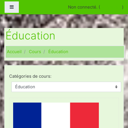
Passer au contenu principal
Panneau latéral
Non connecté. (
Connexion
)
Éducation
Accueil
Cours
Éducation
Catégories de cours: