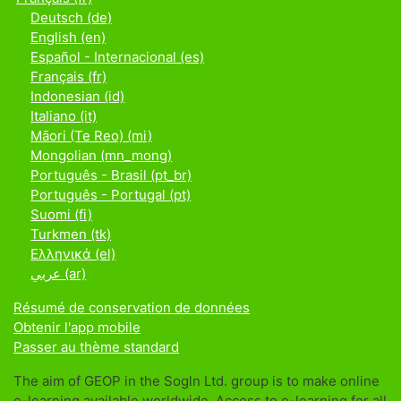
Deutsch ‎(de)‎
English ‎(en)‎
Español - Internacional ‎(es)‎
Français ‎(fr)‎
Indonesian ‎(id)‎
Italiano ‎(it)‎
Māori (Te Reo) ‎(mi)‎
Mongolian ‎(mn_mong)‎
Português - Brasil ‎(pt_br)‎
Português - Portugal ‎(pt)‎
Suomi ‎(fi)‎
Turkmen ‎(tk)‎
Ελληνικά ‎(el)‎
عربي ‎(ar)‎
Résumé de conservation de données
Obtenir l'app mobile
Passer au thème standard
The aim of GEOP in the Sogln Ltd. group is to make online
e-learning available worldwide. Access to e-learning for all