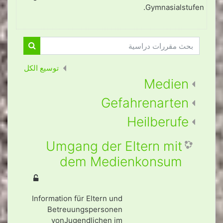
Gymnasialstufen.
بحث مقررات دراسية
بحث مقررا
توسيع الكل
Medien
Gefahrenarten
Heilberufe
Umgang der Eltern mit
dem Medienkonsum
Information für Eltern und
Betreuungspersonen
vonJugendlichen im