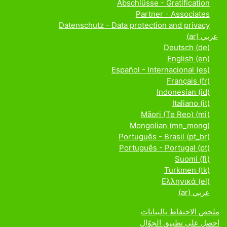
Abschlüsse - Gratification
Partner - Associates
Datenschutz - Data protection and privacy
عربي ‎(ar)‎
Deutsch ‎(de)‎
English ‎(en)‎
Español - Internacional ‎(es)‎
Français ‎(fr)‎
Indonesian ‎(id)‎
Italiano ‎(it)‎
Māori (Te Reo) ‎(mi)‎
Mongolian ‎(mn_mong)‎
Português - Brasil ‎(pt_br)‎
Português - Portugal ‎(pt)‎
Suomi ‎(fi)‎
Turkmen ‎(tk)‎
Ελληνικά ‎(el)‎
عربي ‎(ar)‎
ملخص الاحتفاظ بالبيانات
احصل على تطبيق الجوّال