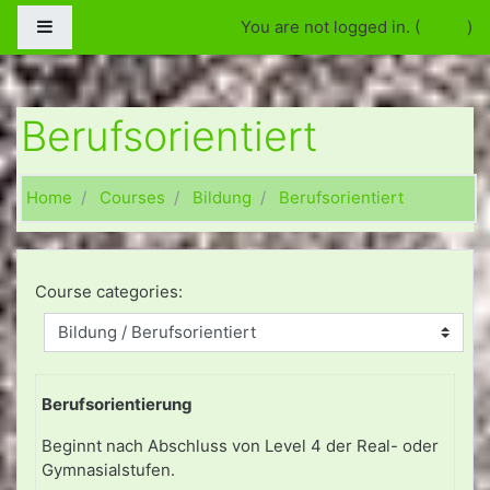
Skip to main content
Side panel
You are not logged in. (
Log in
)
Berufsorientiert
Home
Courses
Bildung
Berufsorientiert
Course categories:
Berufsorientierung
Beginnt nach Abschluss von Level 4 der Real- oder
Gymnasialstufen.