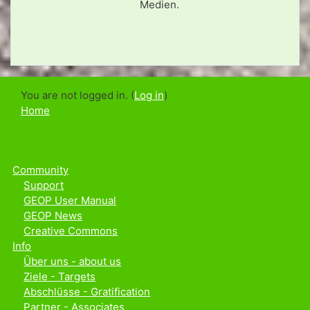
Medien.
You are not logged in. (
Log in
)
Home
Community
Support
GEOP User Manual
GEOP News
Creative Commons
Info
Über uns - about us
Ziele - Targets
Abschlüsse - Gratification
Partner - Associates