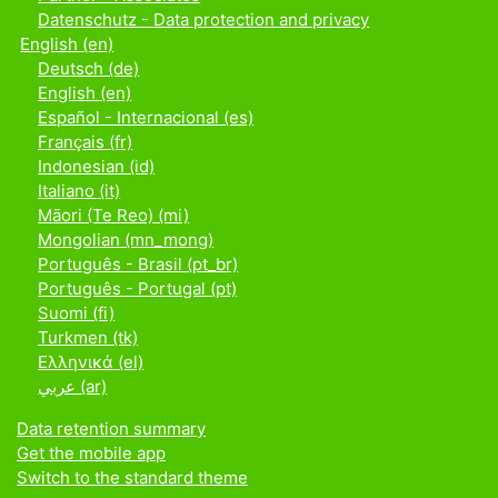
Datenschutz - Data protection and privacy
English ‎(en)‎
Deutsch ‎(de)‎
English ‎(en)‎
Español - Internacional ‎(es)‎
Français ‎(fr)‎
Indonesian ‎(id)‎
Italiano ‎(it)‎
Māori (Te Reo) ‎(mi)‎
Mongolian ‎(mn_mong)‎
Português - Brasil ‎(pt_br)‎
Português - Portugal ‎(pt)‎
Suomi ‎(fi)‎
Turkmen ‎(tk)‎
Ελληνικά ‎(el)‎
عربي ‎(ar)‎
Data retention summary
Get the mobile app
Switch to the standard theme