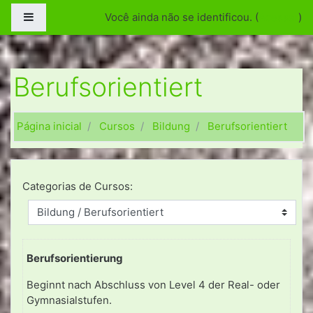
Ir para o conteúdo principal
Painel lateral
Você ainda não se identificou. (
Acessar
)
Berufsorientiert
Página inicial
Cursos
Bildung
Berufsorientiert
Categorias de Cursos:
Berufsorientierung
Beginnt nach Abschluss von Level 4 der Real- oder
Gymnasialstufen.