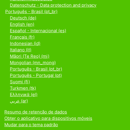
Datenschutz - Data protection and privacy
Português - Brasil ‎(pt_br)‎
Deutsch ‎(de)‎
English ‎(en)‎
Español - Internacional ‎(es)‎
Français ‎(fr)‎
Indonesian ‎(id)‎
Italiano ‎(it)‎
Māori (Te Reo) ‎(mi)‎
Mongolian ‎(mn_mong)‎
Português - Brasil ‎(pt_br)‎
Português - Portugal ‎(pt)‎
Suomi ‎(fi)‎
Turkmen ‎(tk)‎
Ελληνικά ‎(el)‎
عربي ‎(ar)‎
Resumo de retenção de dados
Obter o aplicativo para dispositivos móveis
Mudar para o tema padrão