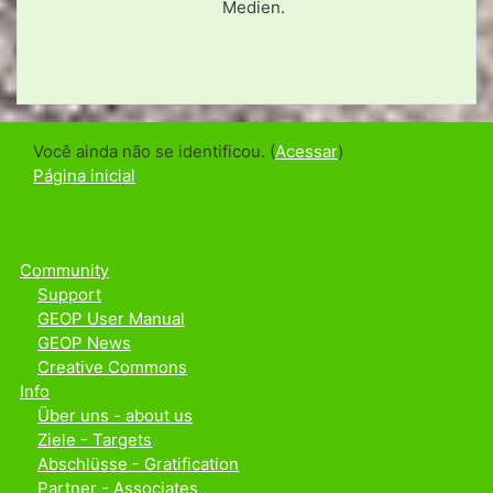
Medien.
Você ainda não se identificou. (
Acessar
)
Página inicial
Community
Support
GEOP User Manual
GEOP News
Creative Commons
Info
Über uns - about us
Ziele - Targets
Abschlüsse - Gratification
Partner - Associates