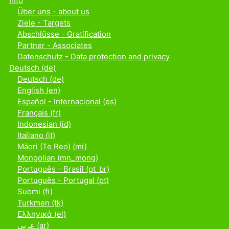
Info
Über uns - about us
Ziele - Targets
Abschlüsse - Gratification
Partner - Associates
Datenschutz - Data protection and privacy
Deutsch ‎(de)‎
Deutsch ‎(de)‎
English ‎(en)‎
Español - Internacional ‎(es)‎
Français ‎(fr)‎
Indonesian ‎(id)‎
Italiano ‎(it)‎
Māori (Te Reo) ‎(mi)‎
Mongolian ‎(mn_mong)‎
Português - Brasil ‎(pt_br)‎
Português - Portugal ‎(pt)‎
Suomi ‎(fi)‎
Turkmen ‎(tk)‎
Ελληνικά ‎(el)‎
عربي ‎(ar)‎