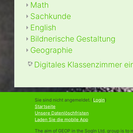
Math
Sachkunde
English
Bildnerische Gestaltung
Geographie
Digitales Klassenzimmer ei
Sie sind nicht angemeldet. (
Login
)
Startseite
Unsere Datenlöschfristen
Laden Sie die mobile App
The aim of GEOP in the Sogln Ltd. group is to 