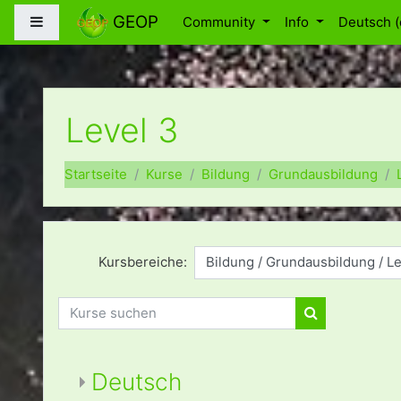
Zum Hauptinhalt
GEOP
Website-Übersicht
Community
Info
Deutsch ‎(
Level 3
Startseite
Kurse
Bildung
Grundausbildung
Kursbereiche:
Kurse suchen
Kurse suchen
Deutsch