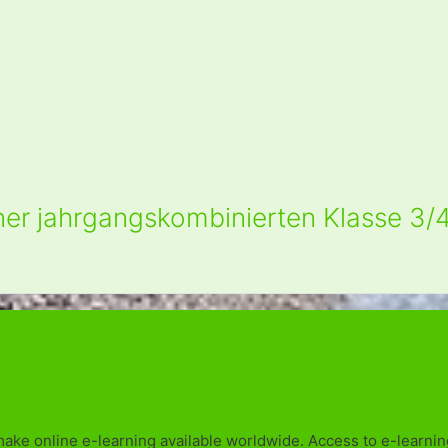
ner jahrgangskombinierten Klasse 3/
make online e-learning available worldwide. Access to e-learning