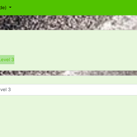
de)‎
Level 3