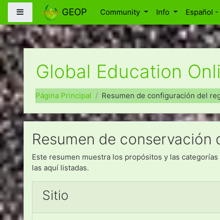
Saltar a contenido principal
GEOP
Panel lateral
Community
Info
Español - 
Global Education Onl
Página Principal
Resumen de configuración del reg
Resumen de conservación 
Este resumen muestra los propósitos y las categorías 
las aquí listadas.
Sitio