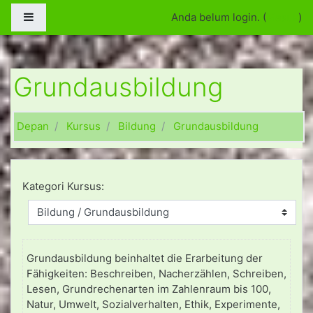
Loncat ke konten utama
Panel samping
Anda belum login. (
Masuk
)
Grundausbildung
Depan
Kursus
Bildung
Grundausbildung
Kategori Kursus:
Grundausbildung beinhaltet die Erarbeitung der
Fähigkeiten: Beschreiben, Nacherzählen, Schreiben,
Lesen, Grundrechenarten im Zahlenraum bis 100,
Natur, Umwelt, Sozialverhalten, Ethik, Experimente,