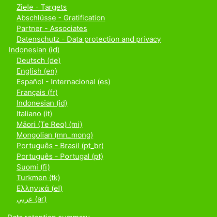
Ziele - Targets
Abschlüsse - Gratification
Partner - Associates
Datenschutz - Data protection and privacy
Indonesian ‎(id)‎
Deutsch ‎(de)‎
English ‎(en)‎
Español - Internacional ‎(es)‎
Français ‎(fr)‎
Indonesian ‎(id)‎
Italiano ‎(it)‎
Māori (Te Reo) ‎(mi)‎
Mongolian ‎(mn_mong)‎
Português - Brasil ‎(pt_br)‎
Português - Portugal ‎(pt)‎
Suomi ‎(fi)‎
Turkmen ‎(tk)‎
Ελληνικά ‎(el)‎
عربي ‎(ar)‎